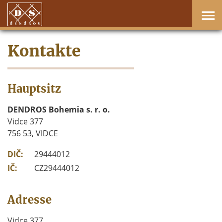
Kontakte
Hauptsitz
DENDROS Bohemia s. r. o.
Vidce 377
756 53, VIDCE
DIČ:
29444012
IČ:
CZ29444012
Adresse
Vidce 377