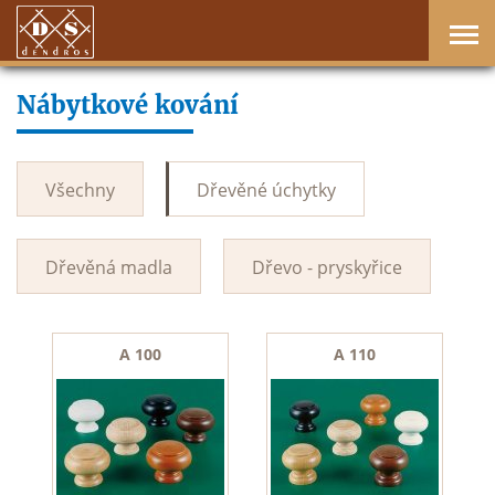
Nábytkové kování
Všechny
Dřevěné úchytky
Dřevěná madla
Dřevo - pryskyřice
A 100
A 110