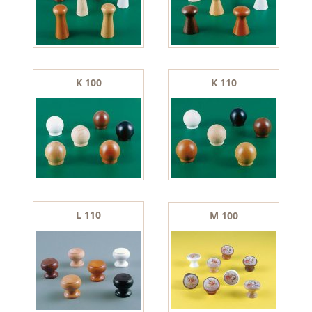
K 100
K 110
L 110
M 100